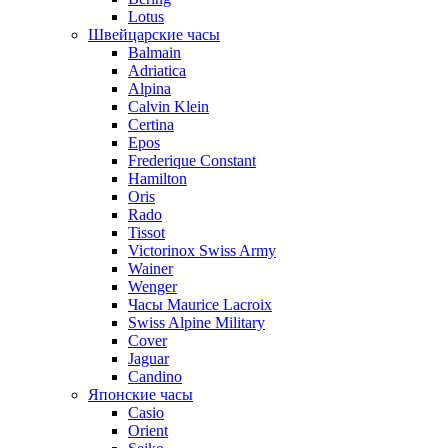
Lotus
Швейцарские часы
Balmain
Adriatica
Alpina
Calvin Klein
Certina
Epos
Frederique Constant
Hamilton
Oris
Rado
Tissot
Victorinox Swiss Army
Wainer
Wenger
Часы Maurice Lacroix
Swiss Alpine Military
Cover
Jaguar
Candino
Японские часы
Casio
Orient