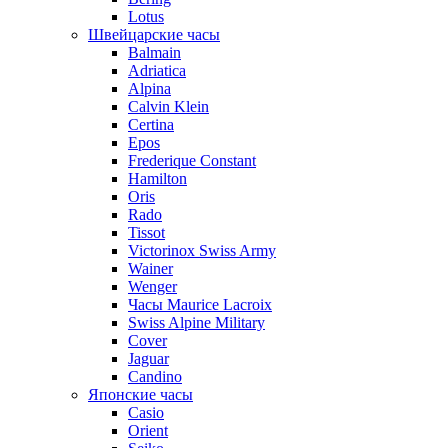
Lotus
Швейцарские часы
Balmain
Adriatica
Alpina
Calvin Klein
Certina
Epos
Frederique Constant
Hamilton
Oris
Rado
Tissot
Victorinox Swiss Army
Wainer
Wenger
Часы Maurice Lacroix
Swiss Alpine Military
Cover
Jaguar
Candino
Японские часы
Casio
Orient