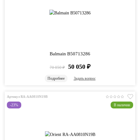
Balmain B50713286
50 050
₽
70 050
₽
Подробнее
Задать вопрос
Артикул RA-AA0810N19B
-23%
В наличии