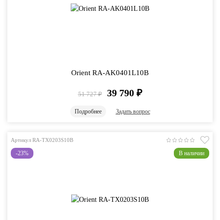
Orient RA-AK0401L10B
39 790
₽
51 727
₽
Подробнее
Задать вопрос
Артикул RA-TX0203S10B
-23%
В наличии