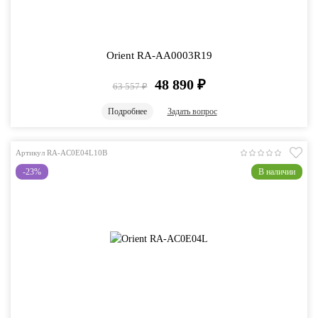
Orient RA-AA0003R19
48 890
₽
63 557
₽
Подробнее
Задать вопрос
Артикул RA-AC0E04L10B
-23%
В наличии