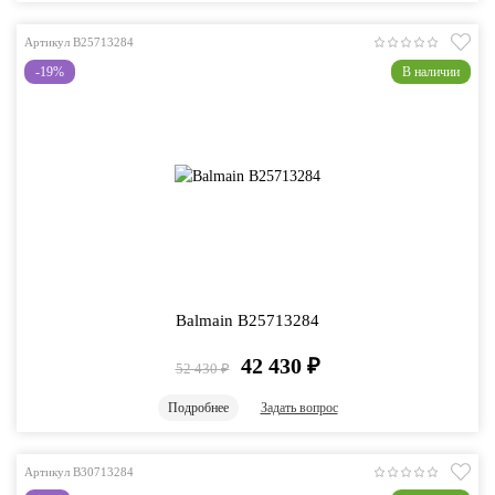
Артикул B25713284
-19%
В наличии
Balmain B25713284
42 430
₽
52 430
₽
Подробнее
Задать вопрос
Артикул B30713284