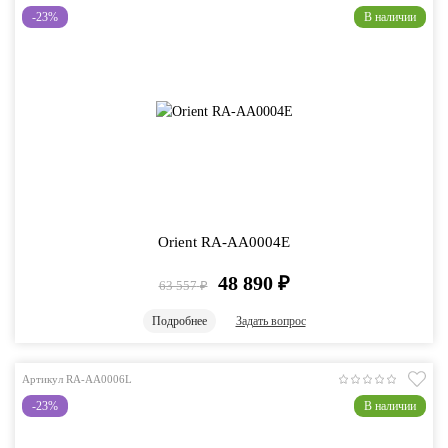
-23%
В наличии
Orient RA-AA0004E
48 890
₽
63 557
₽
Подробнее
Задать вопрос
Артикул RA-AA0006L
-23%
В наличии