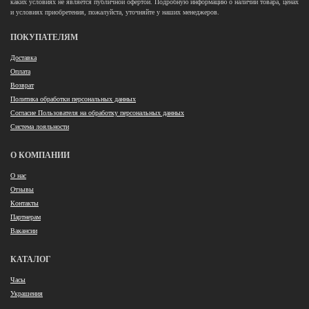
каких условиях не является публичной офертой. Подробную информацию о наличии товара, ценах
и условиях приобретения, пожалуйста, уточняйте у наших менеджеров.
ПОКУПАТЕЛЯМ
Доставка
Оплата
Возврат
Политика обработки персональных данных
Согласие Пользователя на обработку персональных данных
Система лояльности
О КОМПАНИИ
О нас
Отзывы
Контакты
Партнерам
Вакансии
КАТАЛОГ
Часы
Украшения