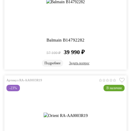
Balmain B14792282
39 990
₽
57 100
₽
Подробнее
Задать вопрос
Артикул RA-AA0003R19
-23%
В наличии