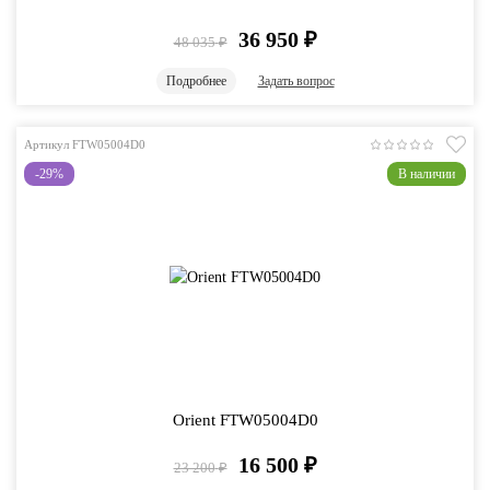
36 950
₽
48 035
₽
Подробнее
Задать вопрос
Артикул FTW05004D0
-29%
В наличии
Orient FTW05004D0
16 500
₽
23 200
₽