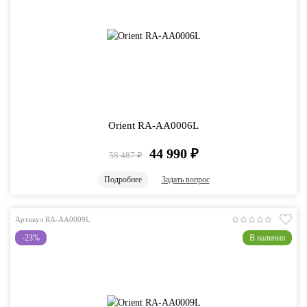
Orient RA-AA0006L
44 990
₽
58 487
₽
Подробнее
Задать вопрос
Артикул RA-AA0009L
-23%
В наличии