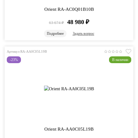
Orient RA-AC0Q01B10B
48 980
₽
63 674
₽
Подробнее
Задать вопрос
Артикул RA-AA0C05L19B
-23%
В наличии
Orient RA-AA0C05L19B