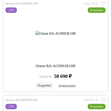
Артикул RA-AC0N03E10B
-23%
В наличии
Orient RA-AC0N03E10B
58 690
₽
76 297
₽
Подробнее
Задать вопрос
Артикул RA-BA0002E10B
-23%
В наличии