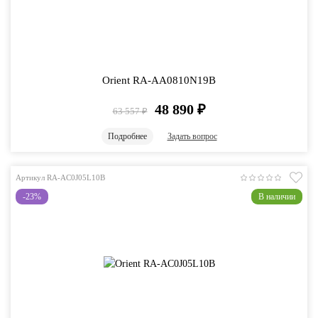
Orient RA-AA0810N19B
48 890
₽
63 557
₽
Подробнее
Задать вопрос
Артикул RA-AC0J05L10B
-23%
В наличии