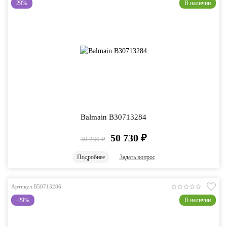
29%
В наличии
Balmain B30713284
50 730
₽
39 230
₽
Подробнее
Задать вопрос
Артикул B50713286
-29%
В наличии