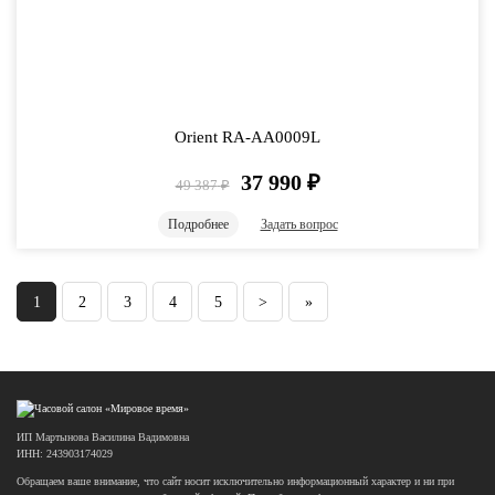
Orient RA-AA0009L
37 990
₽
49 387
₽
Подробнее
Задать вопрос
1
2
3
4
5
>
»
ИП Мартынова Василина Вадимовна
ИНН: 243903174029
Обращаем ваше внимание, что сайт носит исключительно информационный характер и ни при