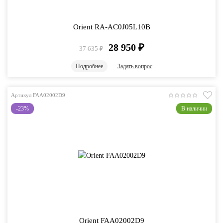
Orient RA-AC0J05L10B
28 950
₽
37 635
₽
Подробнее
Задать вопрос
Артикул FAA02002D9
-23%
В наличии
Orient FAA02002D9