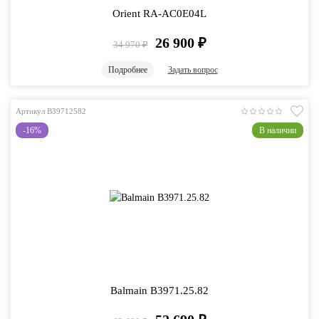
Orient RA-AC0E04L
26 900
₽
34 970
₽
Подробнее
Задать вопрос
Артикул B39712582
-16%
В наличии
Balmain B3971.25.82