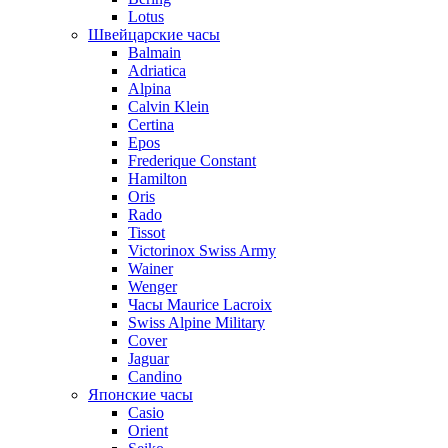
Lotus
Швейцарские часы
Balmain
Adriatica
Alpina
Calvin Klein
Certina
Epos
Frederique Constant
Hamilton
Oris
Rado
Tissot
Victorinox Swiss Army
Wainer
Wenger
Часы Maurice Lacroix
Swiss Alpine Military
Cover
Jaguar
Candino
Японские часы
Casio
Orient