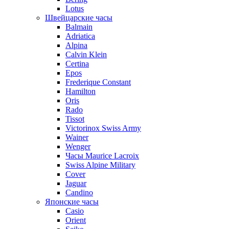
Lotus
Швейцарские часы
Balmain
Adriatica
Alpina
Calvin Klein
Certina
Epos
Frederique Constant
Hamilton
Oris
Rado
Tissot
Victorinox Swiss Army
Wainer
Wenger
Часы Maurice Lacroix
Swiss Alpine Military
Cover
Jaguar
Candino
Японские часы
Casio
Orient