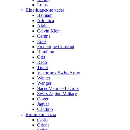
Lotus
Швейцарские часы
Balmain
Adriatica
Alpina
Calvin Klein
Certina
Epos
Frederique Constant
Hamilton
Oris
Rado
Tissot
Victorinox Swiss Army
Wainer
Wenger
Часы Maurice Lacroix
Swiss Alpine Military
Cover
Jaguar
Candino
Японские часы
Casio
Orient