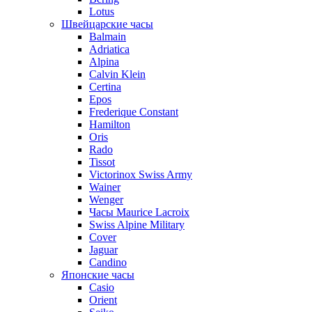
Lotus
Швейцарские часы
Balmain
Adriatica
Alpina
Calvin Klein
Certina
Epos
Frederique Constant
Hamilton
Oris
Rado
Tissot
Victorinox Swiss Army
Wainer
Wenger
Часы Maurice Lacroix
Swiss Alpine Military
Cover
Jaguar
Candino
Японские часы
Casio
Orient